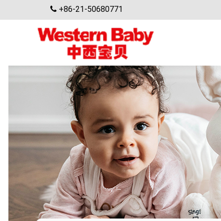
+86-21-50680771