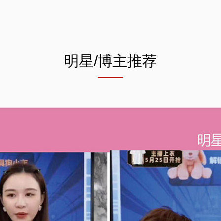
明星/博主推荐