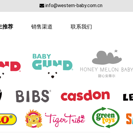
info@western-baby.com.cn
主推荐
销售渠道
联系我们